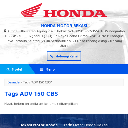
HONDA MOTOR BEKASI
Office : Jln Sultan Agung 28/ 3 bekasi WA 085882763556 POS Penjualan
085882763556 ( hadi s ) : (1) Jln Raya Graha Prima Blok FA No 8 Mangun
Jaya Tambun Selatan (2) Jln Setiabudi no121 Desa karang Asing Cikarang
Utara
Hubungi Kami
Model
Menu
Beranda
»
Tags "ADV 150 CBS"
Tags ADV 150 CBS
Maaf, belum tersedia artikel untuk ditampilkan
Bekasi Motor Honda
- Kredit Motor Honda Bekasi