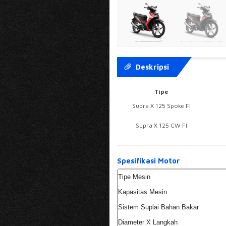
Deskripsi
Tipe
Supra X 125 Spoke FI
Supra X 125 CW FI
Spesifikasi Motor
Tipe Mesin
Kapasitas Mesin
Sistem Suplai Bahan Bakar
Diameter X Langkah