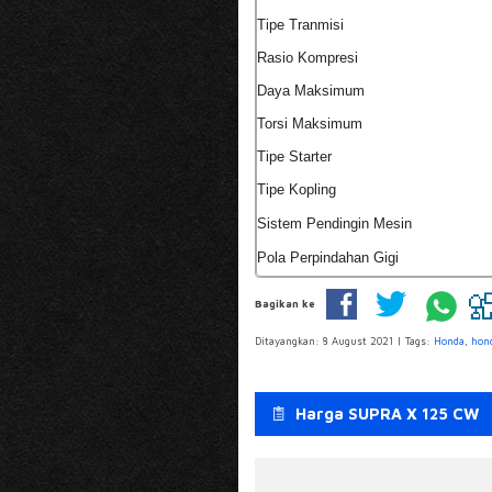
Tipe Tranmisi
Rasio Kompresi
Daya Maksimum
Torsi Maksimum
Tipe Starter
Tipe Kopling
Sistem Pendingin Mesin
Pola Perpindahan Gigi
Bagikan ke
Ditayangkan: 8 August 2021 | Tags:
Honda
,
hond
Harga SUPRA X 125 CW