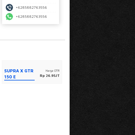
+6285882763556
+6285882763556
SUPRA X GTR
Harga OTR
Rp 26.95JT
150 E
NEW VARIO
Harga OTR
Rp 24.7JT
125 CBS