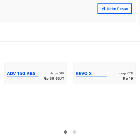
Kirim Pesan
ADV 150 ABS
REVO X
Harga OTR
Harga OTR
Rp 39.63JT
Rp 19