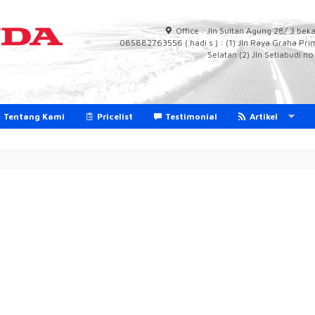
Office : Jln Sultan Agung 28/ 3 
085882763556 ( hadi s ) : (1) Jln Raya Graha P
Selatan (2) Jln Setiabudi 
Tentang Kami
Pricelist
Testimonial
Artikel