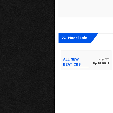
Model Lain
NEW BEAT
ALL NEW
Harga OTR
Harga OTR
Rp 20.85JT
Rp 18.88JT
DELUXE
BEAT CBS
SMART KEY