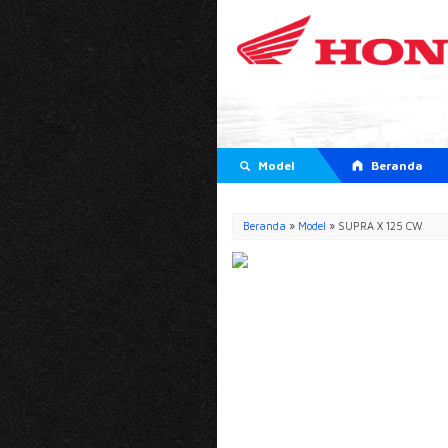
Model
Beranda
Beranda
»
Model
» SUPRA X 125 CW