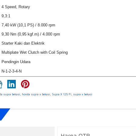
4 Speed, Rotary
9,3:1
7,40 kW (10,1 PS) / 8.000 rpm
9,30 Nm (0,95 kgf.m) / 4.000 rpm
Starter Kaki dan Elektrik
Multiplate Wet Clutch with Coil Spring
Pendingin Udara
N-1-2-3-4-N
a supra bekasi
,
honda supra x bekasi
,
Supra X 125 FI
,
supra x bekasi
Harga OTR