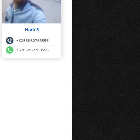
Hadi S
+6285882763556
+6285882763556