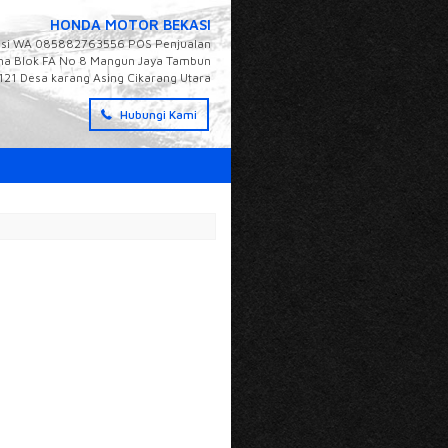
HONDA MOTOR BEKASI
bekasi WA 085882763556 POS Penjualan
rima Blok FA No 8 Mangun Jaya Tambun
no121 Desa karang Asing Cikarang Utara
Hubungi Kami