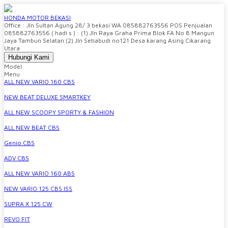
HONDA MOTOR BEKASI
Office : Jln Sultan Agung 28/ 3 bekasi WA 085882763556 POS Penjualan
085882763556 ( hadi s ) : (1) Jln Raya Graha Prima Blok FA No 8 Mangun
Jaya Tambun Selatan (2) Jln Setiabudi no121 Desa karang Asing Cikarang
Utara
Hubungi Kami
Model
Menu
ALL NEW VARIO 160 CBS
NEW BEAT DELUXE SMARTKEY
ALL NEW SCOOPY SPORTY & FASHION
ALL NEW BEAT CBS
Genio CBS
ADV CBS
ALL NEW VARIO 160 ABS
NEW VARIO 125 CBS ISS
SUPRA X 125 CW
REVO FIT